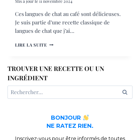
Mis à jour le
11 novembre 2024
Ces langues de chat au café sont délicieuses.
Je suis partie d’une recette classique de
langues de chat que j’ai…
LANGUES
LIRE LA SUITE
DE
CHAT
AU
TROUVER UNE RECETTE OU UN
CAFÉ
INGRÉDIENT
Rechercher :
BONJOUR
NE RATEZ RIEN.
Inscrivez-vous pour être informés de toutes