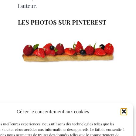
l'auteur.
LES PHOTOS SUR PINTEREST
Gérer le consentement aux cookies
Informations légales
es meilleures expériences, nous utilisons des technologies telles que les
 stocker et/ou accéder aux informations des appareils. Le fait de consentir à
Mentions légales
gies nous permettra de traiter des données telles que le comportement de