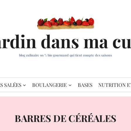
ardin dans ma cu
blog culinaire 99 % bio gourmand qui tient compte des saisons
S SALÉES
BOULANGERIE
BASES
NUTRITION E
BARRES DE CÉRÉALES