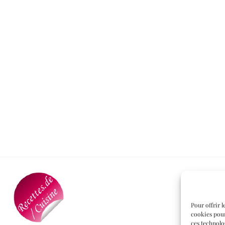
Pour offrir l
cookies pour
ces technolo