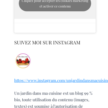
Cliquez pour accepter les cookies marketing
et activer ce contenu
SUIVEZ MOI SUR INSTAGRAM
https://www.instagram.com/unjardindansmacuisin
Un jardin dans ma cuisine est un blog 99 %
bio, toute utilisation du contenu (images,
textes) est soumise à l'autorisation de