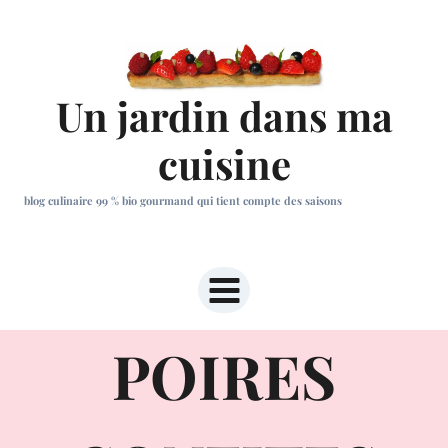
Aller
au
contenu
Un jardin dans ma
cuisine
blog culinaire 99 % bio gourmand qui tient compte des saisons
POIRES