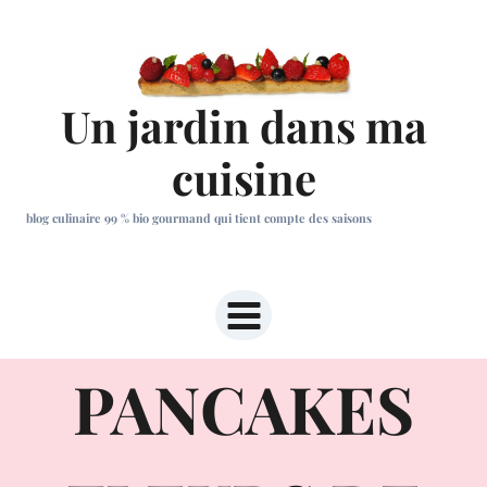
Aller
au
contenu
Un jardin dans ma
cuisine
blog culinaire 99 % bio gourmand qui tient compte des saisons
PANCAKES