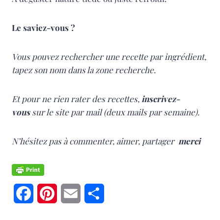
Le saviez-vous ?
Vous pouvez rechercher une recette par ingrédient,
tapez son nom dans la zone recherche.
Et pour ne rien rater des recettes,
inscrivez-
vous
sur le site par mail (deux mails par semaine).
N’hésitez pas à commenter, aimer, partager
merci
F
P
E
P
a
i
m
a