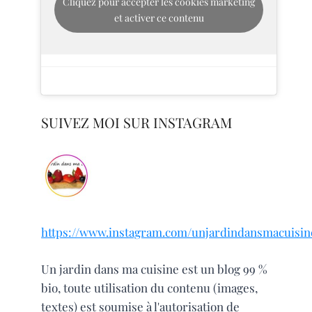
Cliquez pour accepter les cookies marketing
et activer ce contenu
SUIVEZ MOI SUR INSTAGRAM
https://www.instagram.com/unjardindansmacuisin
Un jardin dans ma cuisine est un blog 99 %
bio, toute utilisation du contenu (images,
textes) est soumise à l'autorisation de