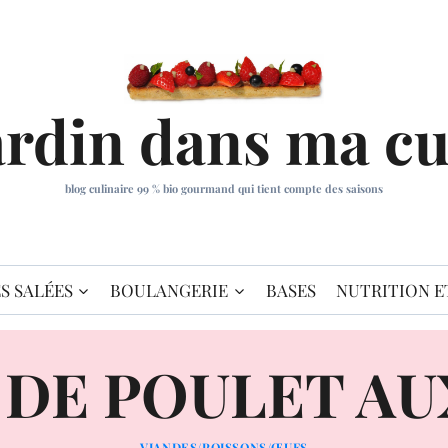
ardin dans ma cu
blog culinaire 99 % bio gourmand qui tient compte des saisons
S SALÉES
BOULANGERIE
BASES
NUTRITION E
 DE POULET AU
VIANDES/POISSONS/ŒUFS