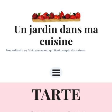
Aller
au
contenu
Un jardin dans ma
cuisine
blog culinaire 99 % bio gourmand qui tient compte des saisons
TARTE