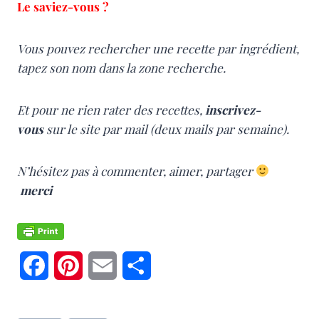
Le saviez-vous ?
Vous pouvez rechercher une recette par ingrédient,
tapez son nom dans la zone recherche.
Et pour ne rien rater des recettes,
inscrivez-
vous
sur le site par mail (deux mails par semaine).
N’hésitez pas à commenter, aimer, partager
merci
F
P
E
P
a
i
m
a