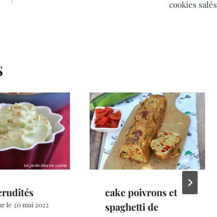
cookies salés
S
crudités
cake poivrons et
ur le
20 mai 2022
spaghetti de