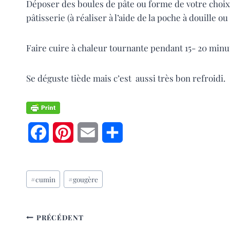
Déposer des boules de pâte ou forme de votre choix (
pâtisserie (à réaliser à l’aide de la poche à douille ou
Faire cuire à chaleur tournante pendant 15- 20 minut
Se déguste tiède mais c’est aussi très bon refroidi.
F
P
E
P
a
i
m
a
Étiquettes
c
n
a
r
#
cumin
#
gougère
de
e
t
i
t
la
publication :
b
e
l
a
NAVIGATION
PRÉCÉDENT