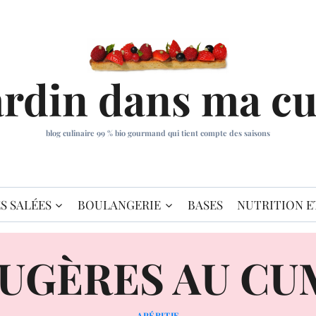
ardin dans ma cu
blog culinaire 99 % bio gourmand qui tient compte des saisons
S SALÉES
BOULANGERIE
BASES
NUTRITION E
UGÈRES AU CU
APÉRITIF