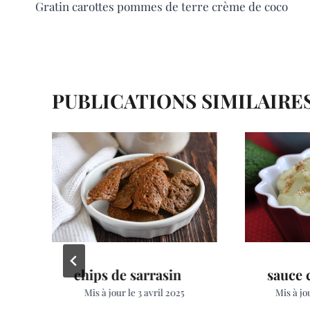
Gratin carottes pommes de terre crème de coco
o
r
g
DE
o
e
e
L’ARTICLE
k
s
r
t
PUBLICATIONS SIMILAIRE
chips de sarrasin
sauce 
Mis à jour le
3 avril 2025
Mis à jo