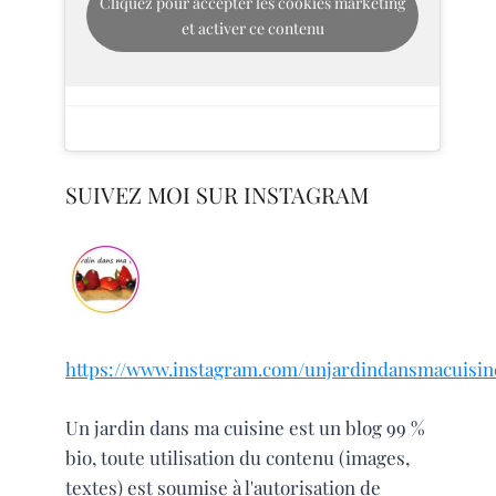
Cliquez pour accepter les cookies marketing
et activer ce contenu
SUIVEZ MOI SUR INSTAGRAM
https://www.instagram.com/unjardindansmacuisin
Un jardin dans ma cuisine est un blog 99 %
bio, toute utilisation du contenu (images,
textes) est soumise à l'autorisation de